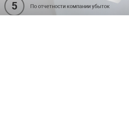
5
По отчетности компании убыток
Имеются текущие арбитражи и
6
задолженности по ФССП
Оставьте заявку сейчас и получите
скидку 10%
Получить бесплатную консультацию