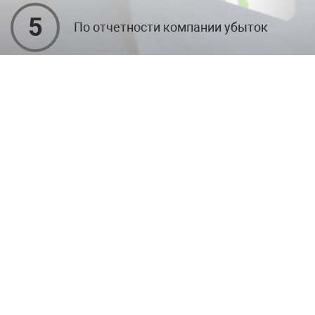
5
По отчетности компании убыток
Имеются текущие арбитражи и
6
задолженности по ФССП
Оставьте заявку сейчас и получите
скидку 10%
Получить бесплатную консультацию