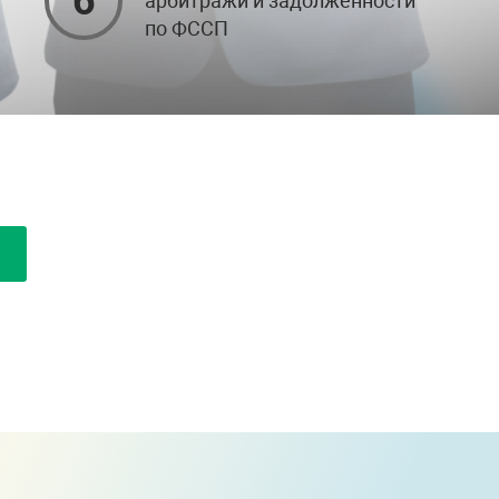
6
арбитражи и задолженности
по ФССП