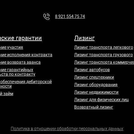
8 921 554 75 74
вские гарантии
Лизинг
ние участия
Лизинг транспорта легкового
ние исполнения контракта
Лизинг транспорта грузового
ние возврата аванса
Лизинг транспорта коммерче
ние гарантийных
Лизинг автобусов
ьств по контракту
Лизинг спецтехники
 обеспечения дебиторской
Лизинг оборудования
ности
Лизинг недвижимости
й займ
Лизинг для физических лиц
Возвратный лизинг
Политика в отношении обработки персональных данных