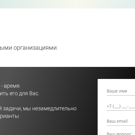
выми организациями.
- время.
ть его для Вас.
й задачи, мы незамедлительно
рианты.