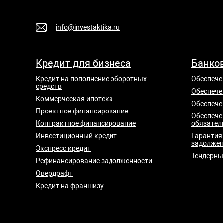
info@investaktika.ru
Кредит для бизнеса
Банко
Кредит на пополнение оборотных
Обеспече
средств
Обеспече
Коммерческая ипотека
Обеспече
Проектное финансирование
Обеспече
Контрактное финансирование
обязател
Инвестиционный кредит
Гарантия
задолжен
Экспресс кредит
Тендерны
Рефинансирование задолженности
Овердрафт
Кредит на франшизу