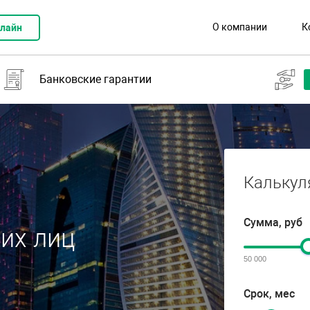
О компании
К
нлайн
Банковские гарантии
Калькул
Сумма, руб
их лиц
50 000
Срок, мес