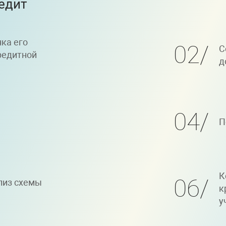
едит
ка его
02
С
редитной
д
04
П
К
06
лиз схемы
к
у