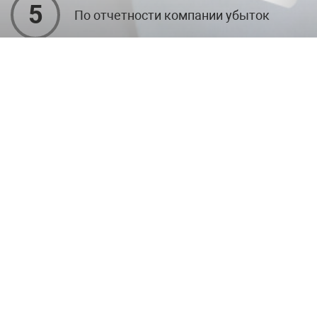
5
По отчетности компании убыток
Имеются текущие арбитражи и
6
задолженности по ФССП
Оставьте заявку сейчас и получите
скидку 10%
Получить бесплатную консультацию